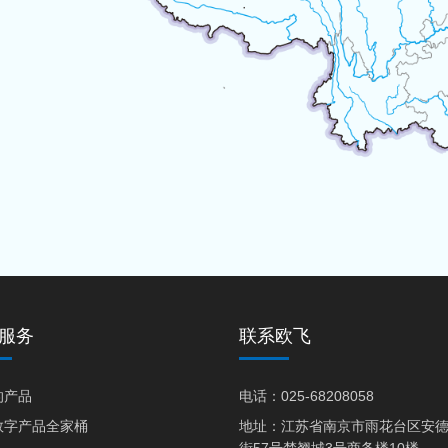
服务
联系欧飞
的产品
电话：025-68208058
数字产品全家桶
地址：江苏省南京市雨花台区安
街57号楚翘城3号商务楼10楼