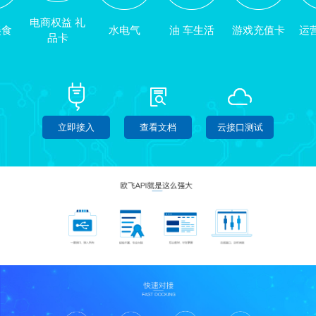
电商权益 礼
美食
水电气
油 车生活
游戏充值卡
运
品卡
立即接入
查看文档
云接口测试