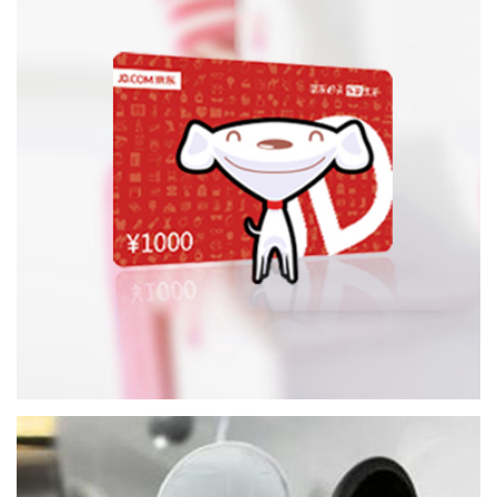
PPTV
音频会员：TME(酷狗/酷我/QQ音乐)、网易云音乐、喜马
拉雅、得到、蜻蜓FM……
电商实物
电商会员权益： 天猫购物券、京东钢镚/京东PLUS、苏宁
权益/苏宁SUPER会员、携程超级会员、美团点评优惠券