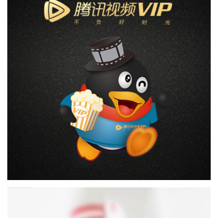
美食：必胜客/肯德基、星巴克、瑞幸咖啡、哈根达斯、歌
帝梵、百果园、来伊份
出行：滴滴出行、神州专车、龙腾出行、空港易行、途
牛、同程
观影:猫眼、淘票票、中影票务通、咪咕影院
娱乐：全国景点门票、演唱会、话剧、体育赛事门票
视听会员
视频会员：爱奇艺、优酷、腾讯 乐视、芒果TV、聚力