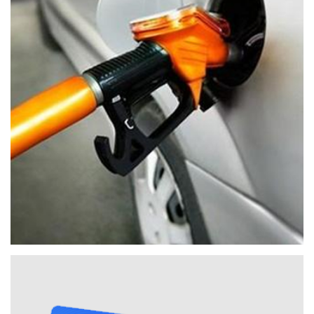
电商礼品卡：天猫享淘卡、京东E卡、苏宁卡、唯品会卡、
沃尔玛卡、美团点评卡、携程礼品卡
新零售·精品实物：盒马鲜生、网易严选
生活缴费·车生活
水电气：缴费覆盖全国26省、电费卡、电e宝小红包
油·车：中石化加油券、易捷电子提货券； 中石油电子加油